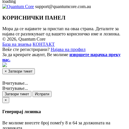
loading
support@quantumcore.com.au
КОРИСНИЧКИ ПАНЕЛ
Мора да се најавите за пристап на оваа страна. Деталите за
најава се разликуваат од вашето корисничко име и лозинка.
© 2026, Quantum Core
База на знаења
КОНТАКТ
Веќе сте регистрирани?
Најава на профил
За да креирате акаунт, Ве молиме
извршете нарачка преку
нас.
×
Затвори тикет
Вчитување...
Вчитување...
Затвори тикет
Испрати
×
Генерирај лозинка
Ве молиме внесете број помеѓу 8 и 64 за должината на
лозинката