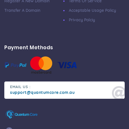
Register A New Domain
Terms Of Service
Transfer A Domain
Acceptable Usage Policy
Privacy Polciy
Payment Methods
EMAIL US :
support@quantumcore.com.au