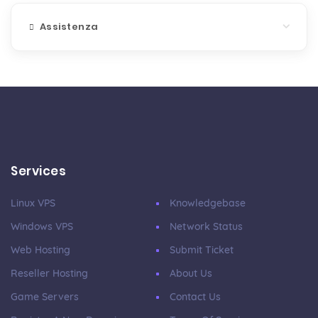
Assistenza
Services
Linux VPS
Knowledgebase
Windows VPS
Network Status
Web Hosting
Submit Ticket
Reseller Hosting
About Us
Game Servers
Contact Us