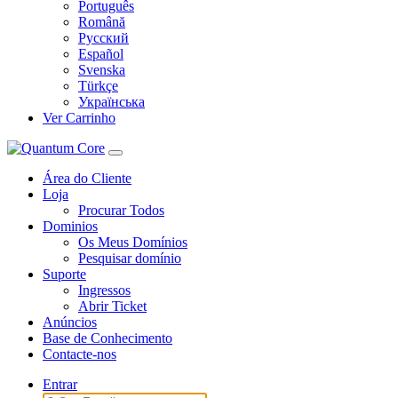
Português
Română
Русский
Español
Svenska
Türkçe
Українська
Ver Carrinho
Área do Cliente
Loja
Procurar Todos
Dominios
Os Meus Domínios
Pesquisar domínio
Suporte
Ingressos
Abrir Ticket
Anúncios
Base de Conhecimento
Contacte-nos
Entrar