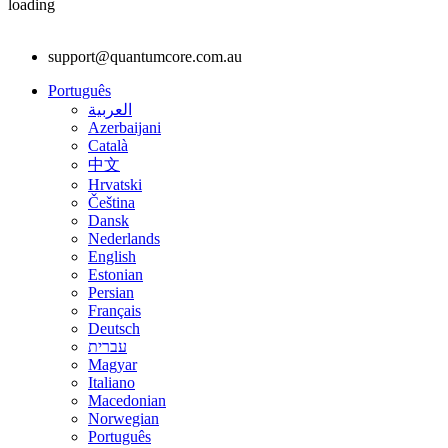
loading
support@quantumcore.com.au
Português
العربية
Azerbaijani
Català
中文
Hrvatski
Čeština
Dansk
Nederlands
English
Estonian
Persian
Français
Deutsch
עברית
Magyar
Italiano
Macedonian
Norwegian
Português