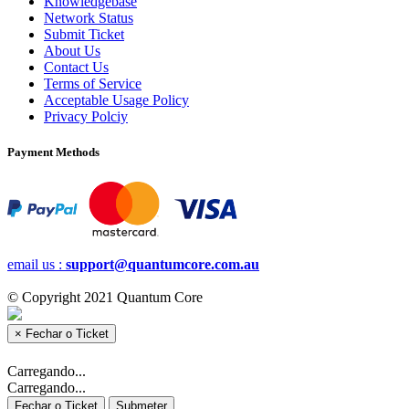
Knowledgebase
Network Status
Submit Ticket
About Us
Contact Us
Terms of Service
Acceptable Usage Policy
Privacy Polciy
Payment Methods
email us :
support@quantumcore.com.au
© Copyright 2021 Quantum Core
×
Fechar o Ticket
Carregando...
Carregando...
Fechar o Ticket
Submeter