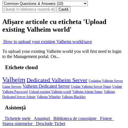
Afișare articole cu eticheta 'Upload
existing Valheim world'
How to upload your existing Valheim world/save
To upload your existing Valheim world you will first need to login
to the Management portal. On...
Etichete cloud
Valheim
Dedicated Valheim Server
Updating Valheim Server
Valheim Dedicated Server
Game Servers
Update Valheim Server Name
Update
Valheim Password
Upload existing Valheim world
Valheim Admin Status
Valheim
Dedicated Server Admin
Valheim Whitelist
Valheim Blacklist
Asistență
Tichetele mele
Anunțuri
Biblioteca de cunoștințe
Fișiere
Starea sistemelor
Deschide Tichet