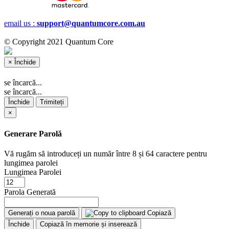
email us :
support@quantumcore.com.au
© Copyright 2021 Quantum Core
×
Închide
se încarcă...
se încarcă...
Închide
Trimiteți
×
Generare Parolă
Vă rugăm să introduceți un număr între 8 și 64 caractere pentru
lungimea parolei
Lungimea Parolei
Parola Generată
Generați o noua parolă
Copiază
Închide
Copiază în memorie și inserează