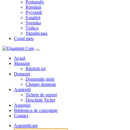
Português
Română
Русский
Español
Svenska
Türkçe
Українська
Coșul meu
Acasă
Magazin
Răsfoiți tot
Domenii
Domeniile mele
Căutare domenii
Asistență
Tichete de suport
Deschide Tichet
Anunțuri
Biblioteca de cunoștințe
Contact
Autentificare