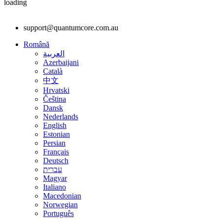
loading
support@quantumcore.com.au
Română
العربية
Azerbaijani
Català
中文
Hrvatski
Čeština
Dansk
Nederlands
English
Estonian
Persian
Français
Deutsch
עברית
Magyar
Italiano
Macedonian
Norwegian
Português