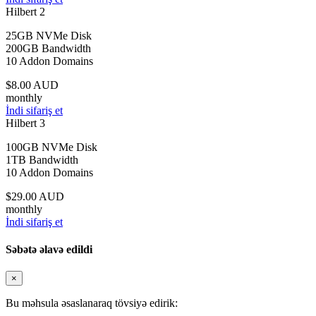
Hilbert 2
25GB NVMe Disk
200GB Bandwidth
10 Addon Domains
$8.00 AUD
monthly
İndi sifariş et
Hilbert 3
100GB NVMe Disk
1TB Bandwidth
10 Addon Domains
$29.00 AUD
monthly
İndi sifariş et
Səbətə əlavə edildi
×
Bu məhsula əsaslanaraq tövsiyə edirik: