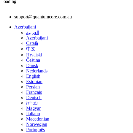
loading
support@quantumcore.com.au
Azerbaijani
العربية
Azerbaijani
Català
中文
Hrvatski
Čeština
Dansk
Nederlands
English
Estonian
Persian
Français
Deutsch
עברית
Magyar
Italiano
Macedonian
Norwegian
Português