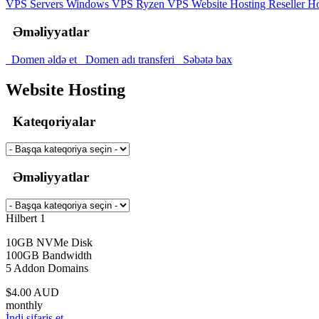
VPS Servers
Windows VPS
Ryzen VPS
Website Hosting
Reseller H
Əməliyyatlar
Domen əldə et
Domen adı transferi
Səbətə bax
Website Hosting
Kateqoriyalar
Əməliyyatlar
Hilbert 1
10GB NVMe Disk
100GB Bandwidth
5 Addon Domains
$4.00 AUD
monthly
İndi sifariş et