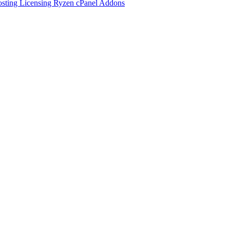
osting
Licensing
Ryzen cPanel
Addons