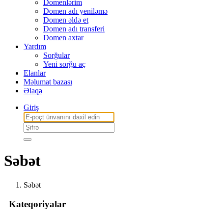
Domenlərim
Domen adı yeniləmə
Domen əldə et
Domen adı transferi
Domen axtar
Yardım
Sorğular
Yeni sorğu aç
Elanlar
Məlumat bazası
Əlaqə
Giriş
Səbət
Səbət
Kateqoriyalar