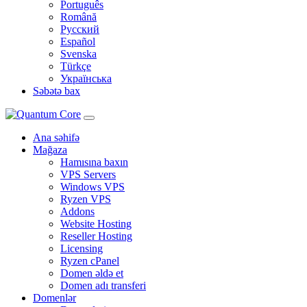
Português
Română
Русский
Español
Svenska
Türkçe
Українська
Səbətə bax
Ana səhifə
Mağaza
Hamısına baxın
VPS Servers
Windows VPS
Ryzen VPS
Addons
Website Hosting
Reseller Hosting
Licensing
Ryzen cPanel
Domen əldə et
Domen adı transferi
Domenlər