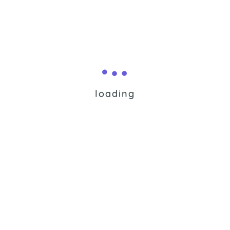
Hilbert 2
loading
25GB NVMe Disk
200GB Bandwidth
10 Addon Domains
$8.00 AUD
Monatlich
Jetzt bestellen