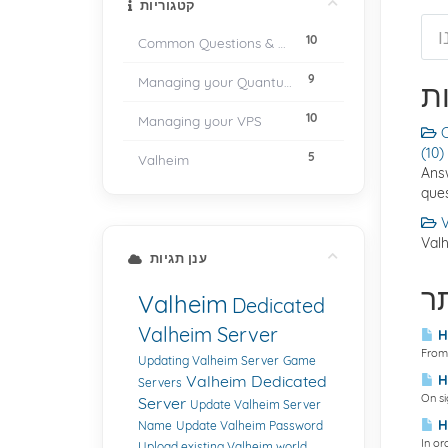
קטגוריות
10
Common Questions & Answers
9
Managing your Quantum Core client account
ת
10
Managing your VPS
C
(10)
5
Valheim
Ans
ques
V
Valh
ענן תגיות
ר
Valheim
Dedicated
Valheim Server
Ho
From 
Updating Valheim Server
Game
Valheim Dedicated
Ho
Servers
On si
Server
Update Valheim Server
Ho
Name
Update Valheim Password
In or
Upload existing Valheim world