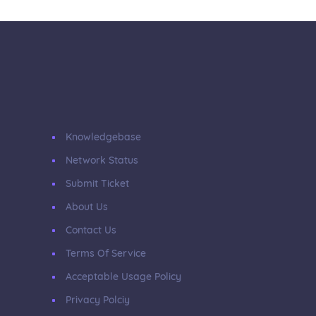
Knowledgebase
Network Status
Submit Ticket
About Us
Contact Us
Terms Of Service
Acceptable Usage Policy
Privacy Polciy