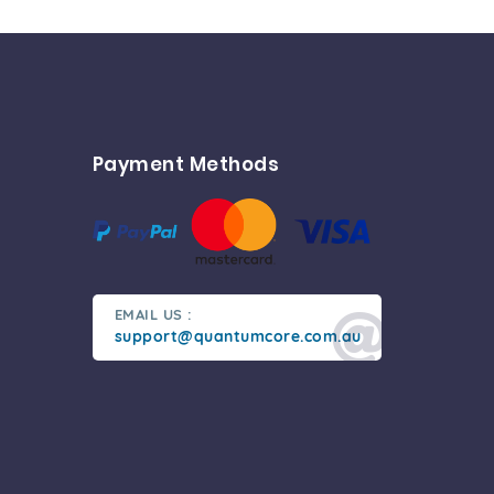
Payment Methods
EMAIL US :
support@quantumcore.com.au