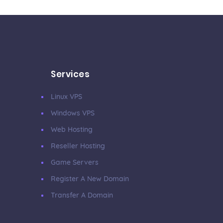
Services
Linux VPS
Windows VPS
Web Hosting
Reseller Hosting
Game Servers
Register A New Domain
Transfer A Domain