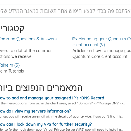
קטגוריו
ommon Questions & Answers
Managing your Quantum C
client account (9)
wers to a lot of the common
Articles on how to manage you
tions we receive
Quantum Core client account
alheim (5)
eim Tutorials
המאמרים הנפוצים ביות
w to add and manage your assigned IP's rDNS Record
the menu options from within the client area, select "Domains" -> "Manage DNS" ->...
w do I view my servers information?
gnup, you will receive an email with the details of your service. If you can't find this...
w can I lock down my VPS for further security?
der to further lock down your Virtual Private Server (VPS) you will need to install a...